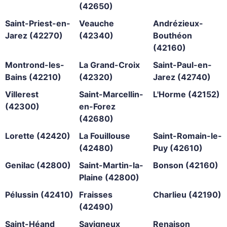
(42650)
Saint-Priest-en-
Veauche
Andrézieux-
Jarez (42270)
(42340)
Bouthéon
(42160)
Montrond-les-
La Grand-Croix
Saint-Paul-en-
Bains (42210)
(42320)
Jarez (42740)
Villerest
Saint-Marcellin-
L'Horme (42152)
(42300)
en-Forez
(42680)
Lorette (42420)
La Fouillouse
Saint-Romain-le-
(42480)
Puy (42610)
Genilac (42800)
Saint-Martin-la-
Bonson (42160)
Plaine (42800)
Pélussin (42410)
Fraisses
Charlieu (42190)
(42490)
Saint-Héand
Savigneux
Renaison