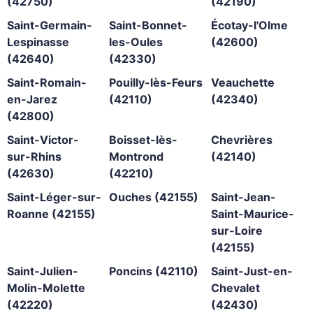
(42750)
(42190)
Saint-Germain-
Saint-Bonnet-
Écotay-l'Olme
Lespinasse
les-Oules
(42600)
(42640)
(42330)
Saint-Romain-
Pouilly-lès-Feurs
Veauchette
en-Jarez
(42110)
(42340)
(42800)
Saint-Victor-
Boisset-lès-
Chevrières
sur-Rhins
Montrond
(42140)
(42630)
(42210)
Saint-Léger-sur-
Ouches (42155)
Saint-Jean-
Roanne (42155)
Saint-Maurice-
sur-Loire
(42155)
Saint-Julien-
Poncins (42110)
Saint-Just-en-
Molin-Molette
Chevalet
(42220)
(42430)