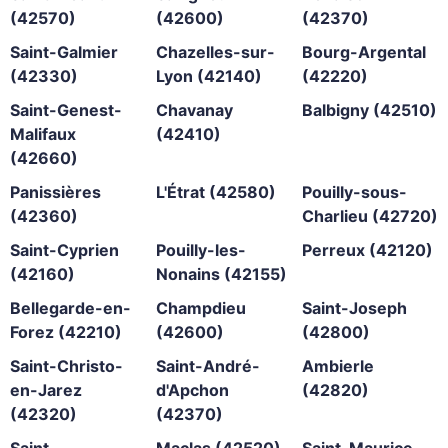
(42570)
(42600)
(42370)
Saint-Galmier
Chazelles-sur-
Bourg-Argental
(42330)
Lyon (42140)
(42220)
Saint-Genest-
Chavanay
Balbigny (42510)
Malifaux
(42410)
(42660)
Panissières
L'Étrat (42580)
Pouilly-sous-
(42360)
Charlieu (42720)
Saint-Cyprien
Pouilly-les-
Perreux (42120)
(42160)
Nonains (42155)
Bellegarde-en-
Champdieu
Saint-Joseph
Forez (42210)
(42600)
(42800)
Saint-Christo-
Saint-André-
Ambierle
en-Jarez
d'Apchon
(42820)
(42320)
(42370)
Saint-
Maclas (42520)
Saint-Maurice-