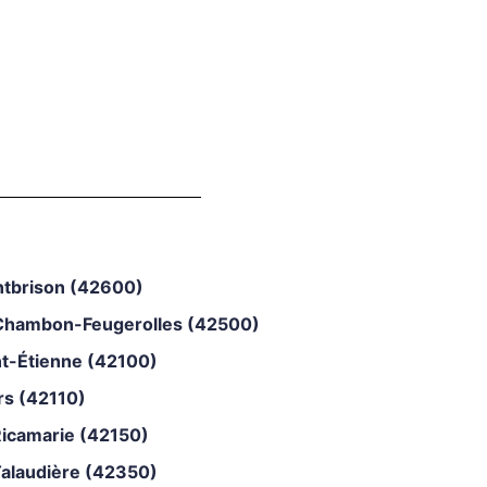
tbrison (42600)
Chambon-Feugerolles (42500)
nt-Étienne (42100)
rs (42110)
Ricamarie (42150)
Talaudière (42350)