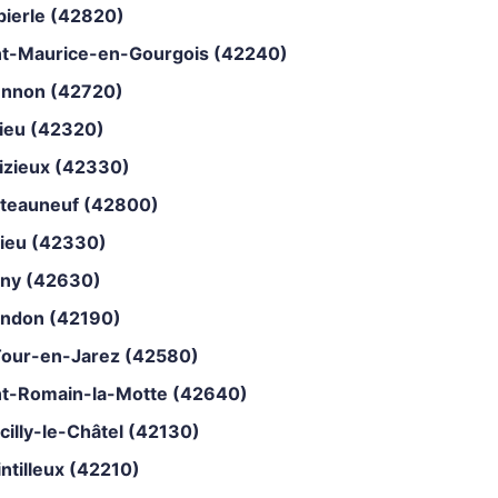
ierle (42820)
nt-Maurice-en-Gourgois (42240)
ennon (42720)
lieu (42320)
izieux (42330)
teauneuf (42800)
ieu (42330)
ny (42630)
ndon (42190)
Tour-en-Jarez (42580)
nt-Romain-la-Motte (42640)
cilly-le-Châtel (42130)
intilleux (42210)