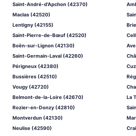
Saint-André-d'Apchon (42370)
Amb
Maclas (42520)
Sai
Lentigny (42155)
Bri
Saint-Pierre-de-Bœuf (42520)
Cel
Boën-sur-Lignon (42130)
Ave
Saint-Germain-Laval (42260)
Châ
Périgneux (42380)
Cuz
Bussières (42510)
Rég
Vougy (42720)
Cha
Belmont-de-la-Loire (42670)
La 
Rozier-en-Donzy (42810)
Sai
Montverdun (42130)
Mar
Neulise (42590)
Cra