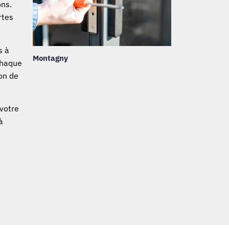
ons.
rtes
s à
Montagny
chaque
on de
 votre
à