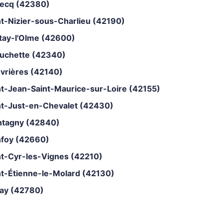
iecq (42380)
nt-Nizier-sous-Charlieu (42190)
tay-l'Olme (42600)
uchette (42340)
vrières (42140)
nt-Jean-Saint-Maurice-sur-Loire (42155)
nt-Just-en-Chevalet (42430)
tagny (42840)
nfoy (42660)
nt-Cyr-les-Vignes (42210)
nt-Étienne-le-Molard (42130)
lay (42780)