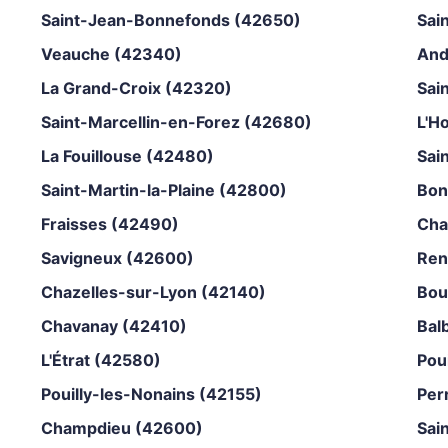
Saint-Jean-Bonnefonds (42650)
Sai
Veauche (42340)
And
La Grand-Croix (42320)
Sai
Saint-Marcellin-en-Forez (42680)
L'H
La Fouillouse (42480)
Sai
Saint-Martin-la-Plaine (42800)
Bon
Fraisses (42490)
Cha
Savigneux (42600)
Ren
Chazelles-sur-Lyon (42140)
Bou
Chavanay (42410)
Bal
L'Étrat (42580)
Pou
Pouilly-les-Nonains (42155)
Per
Champdieu (42600)
Sai