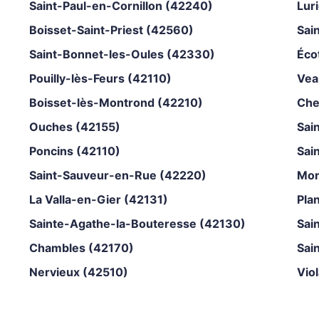
Saint-Paul-en-Cornillon (42240)
Lur
Boisset-Saint-Priest (42560)
Sai
Saint-Bonnet-les-Oules (42330)
Éco
Pouilly-lès-Feurs (42110)
Vea
Boisset-lès-Montrond (42210)
Che
Ouches (42155)
Sai
Poncins (42110)
Sai
Saint-Sauveur-en-Rue (42220)
Mon
La Valla-en-Gier (42131)
Pla
Sainte-Agathe-la-Bouteresse (42130)
Sai
Chambles (42170)
Sai
Nervieux (42510)
Vio