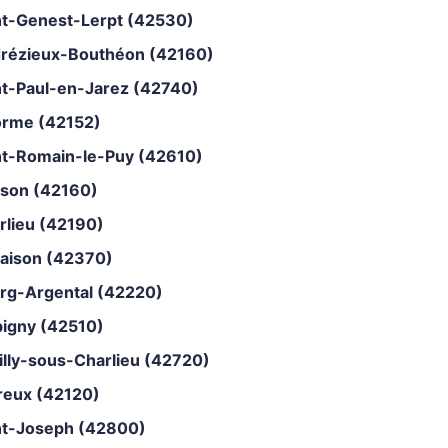
nt-Genest-Lerpt (42530)
rézieux-Bouthéon (42160)
nt-Paul-en-Jarez (42740)
orme (42152)
nt-Romain-le-Puy (42610)
son (42160)
rlieu (42190)
aison (42370)
rg-Argental (42220)
bigny (42510)
illy-sous-Charlieu (42720)
reux (42120)
nt-Joseph (42800)