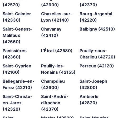
(42570)
(42600)
(42370)
Saint-Galmier
Chazelles-sur-
Bourg-Argental
(42330)
Lyon (42140)
(42220)
Saint-Genest-
Chavanay
Balbigny (42510)
Malifaux
(42410)
(42660)
Panissières
L'Étrat (42580)
Pouilly-sous-
(42360)
Charlieu (42720)
Saint-Cyprien
Pouilly-les-
Perreux (42120)
(42160)
Nonains (42155)
Bellegarde-en-
Champdieu
Saint-Joseph
Forez (42210)
(42600)
(42800)
Saint-Christo-
Saint-André-
Ambierle
en-Jarez
d'Apchon
(42820)
(42320)
(42370)
Saint-
Maclas (42520)
Saint-Maurice-