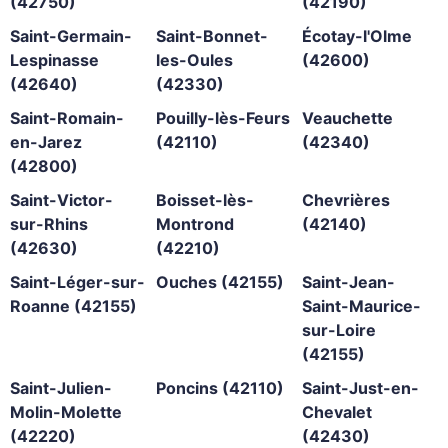
(42750)
(42190)
Saint-Germain-
Saint-Bonnet-
Écotay-l'Olme
Lespinasse
les-Oules
(42600)
(42640)
(42330)
Saint-Romain-
Pouilly-lès-Feurs
Veauchette
en-Jarez
(42110)
(42340)
(42800)
Saint-Victor-
Boisset-lès-
Chevrières
sur-Rhins
Montrond
(42140)
(42630)
(42210)
Saint-Léger-sur-
Ouches (42155)
Saint-Jean-
Roanne (42155)
Saint-Maurice-
sur-Loire
(42155)
Saint-Julien-
Poncins (42110)
Saint-Just-en-
Molin-Molette
Chevalet
(42220)
(42430)