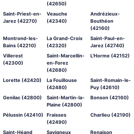
(42650)
Saint-Priest-en-
Veauche
Andrézieux-
Jarez (42270)
(42340)
Bouthéon
(42160)
Montrond-les-
La Grand-Croix
Saint-Paul-en-
Bains (42210)
(42320)
Jarez (42740)
Villerest
Saint-Marcellin-
L'Horme (42152)
(42300)
en-Forez
(42680)
Lorette (42420)
La Fouillouse
Saint-Romain-le-
(42480)
Puy (42610)
Genilac (42800)
Saint-Martin-la-
Bonson (42160)
Plaine (42800)
Pélussin (42410)
Fraisses
Charlieu (42190)
(42490)
Saint-Héand
Savigneux
Renaison