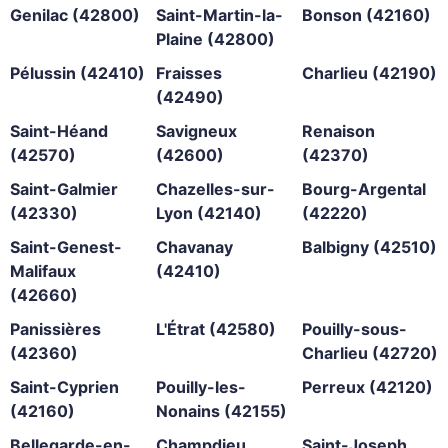
Genilac (42800)
Saint-Martin-la-
Bonson (42160)
Plaine (42800)
Pélussin (42410)
Fraisses
Charlieu (42190)
(42490)
Saint-Héand
Savigneux
Renaison
(42570)
(42600)
(42370)
Saint-Galmier
Chazelles-sur-
Bourg-Argental
(42330)
Lyon (42140)
(42220)
Saint-Genest-
Chavanay
Balbigny (42510)
Malifaux
(42410)
(42660)
Panissières
L'Étrat (42580)
Pouilly-sous-
(42360)
Charlieu (42720)
Saint-Cyprien
Pouilly-les-
Perreux (42120)
(42160)
Nonains (42155)
Bellegarde-en-
Champdieu
Saint-Joseph