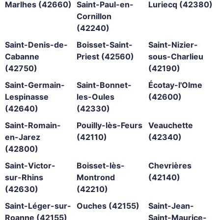
Marlhes (42660)
Saint-Paul-en-
Luriecq (42380)
Cornillon
(42240)
Saint-Denis-de-
Boisset-Saint-
Saint-Nizier-
Cabanne
Priest (42560)
sous-Charlieu
(42750)
(42190)
Saint-Germain-
Saint-Bonnet-
Écotay-l'Olme
Lespinasse
les-Oules
(42600)
(42640)
(42330)
Saint-Romain-
Pouilly-lès-Feurs
Veauchette
en-Jarez
(42110)
(42340)
(42800)
Saint-Victor-
Boisset-lès-
Chevrières
sur-Rhins
Montrond
(42140)
(42630)
(42210)
Saint-Léger-sur-
Ouches (42155)
Saint-Jean-
Roanne (42155)
Saint-Maurice-