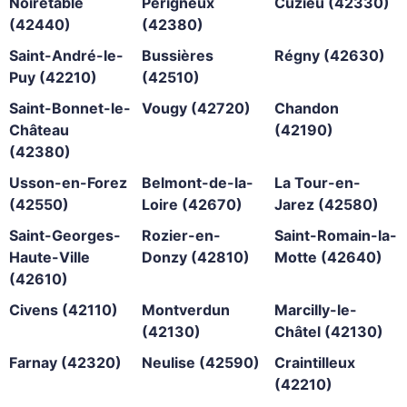
Noirétable
Périgneux
Cuzieu (42330)
(42440)
(42380)
Saint-André-le-
Bussières
Régny (42630)
Puy (42210)
(42510)
Saint-Bonnet-le-
Vougy (42720)
Chandon
Château
(42190)
(42380)
Usson-en-Forez
Belmont-de-la-
La Tour-en-
(42550)
Loire (42670)
Jarez (42580)
Saint-Georges-
Rozier-en-
Saint-Romain-la-
Haute-Ville
Donzy (42810)
Motte (42640)
(42610)
Civens (42110)
Montverdun
Marcilly-le-
(42130)
Châtel (42130)
Farnay (42320)
Neulise (42590)
Craintilleux
(42210)