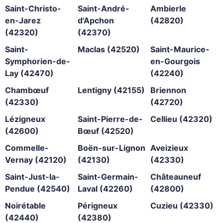
Saint-Christo-
Saint-André-
Ambierle
en-Jarez
d'Apchon
(42820)
(42320)
(42370)
Saint-
Maclas (42520)
Saint-Maurice-
Symphorien-de-
en-Gourgois
Lay (42470)
(42240)
Chambœuf
Lentigny (42155)
Briennon
(42330)
(42720)
Lézigneux
Saint-Pierre-de-
Cellieu (42320)
(42600)
Bœuf (42520)
Commelle-
Boën-sur-Lignon
Aveizieux
Vernay (42120)
(42130)
(42330)
Saint-Just-la-
Saint-Germain-
Châteauneuf
Pendue (42540)
Laval (42260)
(42800)
Noirétable
Périgneux
Cuzieu (42330)
(42440)
(42380)