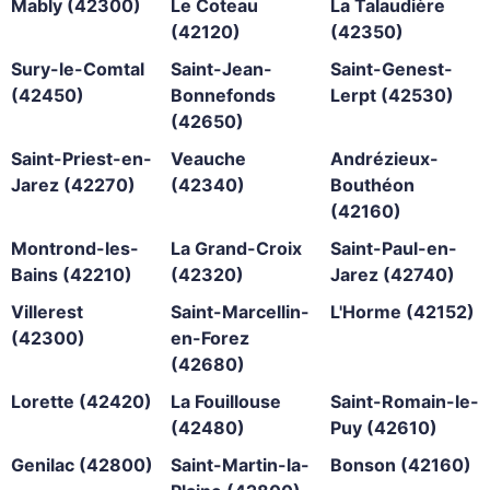
Mably (42300)
Le Coteau
La Talaudière
(42120)
(42350)
Sury-le-Comtal
Saint-Jean-
Saint-Genest-
(42450)
Bonnefonds
Lerpt (42530)
(42650)
Saint-Priest-en-
Veauche
Andrézieux-
Jarez (42270)
(42340)
Bouthéon
(42160)
Montrond-les-
La Grand-Croix
Saint-Paul-en-
Bains (42210)
(42320)
Jarez (42740)
Villerest
Saint-Marcellin-
L'Horme (42152)
(42300)
en-Forez
(42680)
Lorette (42420)
La Fouillouse
Saint-Romain-le-
(42480)
Puy (42610)
Genilac (42800)
Saint-Martin-la-
Bonson (42160)