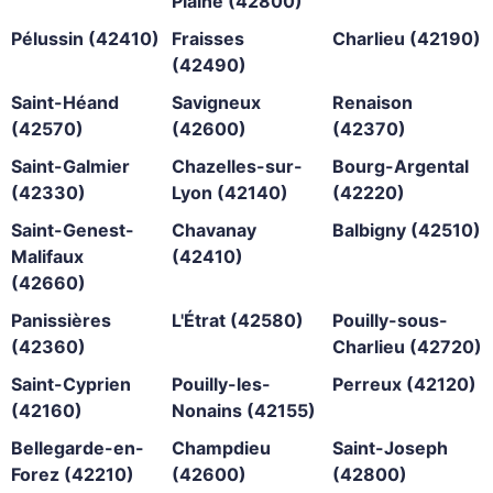
Plaine (42800)
Pélussin (42410)
Fraisses
Charlieu (42190)
(42490)
Saint-Héand
Savigneux
Renaison
(42570)
(42600)
(42370)
Saint-Galmier
Chazelles-sur-
Bourg-Argental
(42330)
Lyon (42140)
(42220)
Saint-Genest-
Chavanay
Balbigny (42510)
Malifaux
(42410)
(42660)
Panissières
L'Étrat (42580)
Pouilly-sous-
(42360)
Charlieu (42720)
Saint-Cyprien
Pouilly-les-
Perreux (42120)
(42160)
Nonains (42155)
Bellegarde-en-
Champdieu
Saint-Joseph
Forez (42210)
(42600)
(42800)