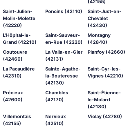
(42155)
Saint-Julien-
Poncins (42110)
Saint-Just-en-
Molin-Molette
Chevalet
(42220)
(42430)
L'Hôpital-le-
Saint-Sauveur-
Montagny
Grand (42210)
en-Rue (42220)
(42840)
Coutouvre
La Valla-en-Gier
Planfoy (42660)
(42460)
(42131)
La Pacaudière
Sainte-Agathe-
Saint-Cyr-les-
(42310)
la-Bouteresse
Vignes (42210)
(42130)
Précieux
Chambles
Saint-Étienne-
(42600)
(42170)
le-Molard
(42130)
Villemontais
Nervieux
Violay (42780)
(42155)
(42510)