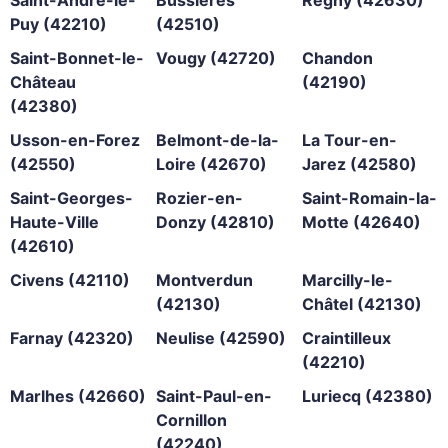
Puy (42210)
(42510)
Saint-Bonnet-le-
Vougy (42720)
Chandon
Château
(42190)
(42380)
Usson-en-Forez
Belmont-de-la-
La Tour-en-
(42550)
Loire (42670)
Jarez (42580)
Saint-Georges-
Rozier-en-
Saint-Romain-la-
Haute-Ville
Donzy (42810)
Motte (42640)
(42610)
Civens (42110)
Montverdun
Marcilly-le-
(42130)
Châtel (42130)
Farnay (42320)
Neulise (42590)
Craintilleux
(42210)
Marlhes (42660)
Saint-Paul-en-
Luriecq (42380)
Cornillon
(42240)