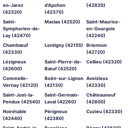
en-Jarez
d'Apchon
(42820)
(42320)
(42370)
Saint-
Maclas (42520)
Saint-Maurice-
Symphorien-de-
en-Gourgois
Lay (42470)
(42240)
Chambœuf
Lentigny (42155)
Briennon
(42330)
(42720)
Lézigneux
Saint-Pierre-de-
Cellieu (42320)
(42600)
Bœuf (42520)
Commelle-
Boën-sur-Lignon
Aveizieux
Vernay (42120)
(42130)
(42330)
Saint-Just-la-
Saint-Germain-
Châteauneuf
Pendue (42540)
Laval (42260)
(42800)
Noirétable
Périgneux
Cuzieu (42330)
(42440)
(42380)
Saint-André-le-
Bussières
Régny (42630)